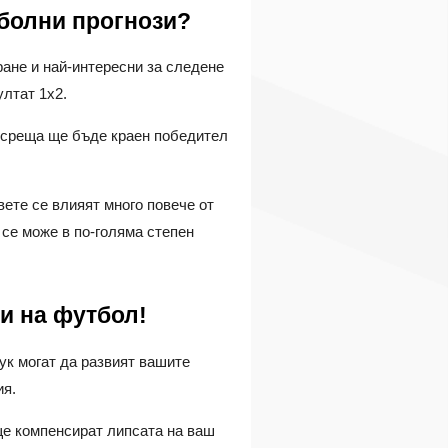
тболни прогнози?
ране и най-интересни за следене
ултат 1х2.
а среща ще бъде краен победител
вете се влияят много повече от
 се може в по-голяма степен
и на футбол!
тук могат да развият вашите
ия.
ще компенсират липсата на ваш