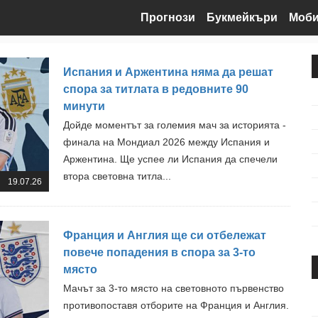
Прогнози
Букмейкъри
Моб
Испания и Аржентина няма да решат
спора за титлата в редовните 90
минути
Дойде моментът за големия мач за историята -
финала на Мондиал 2026 между Испания и
Аржентина. Ще успее ли Испания да спечели
втора световна титла...
19.07.26
Франция и Англия ще си отбележат
повече попадения в спора за 3-то
място
Мачът за 3-то място на световното първенство
противопоставя отборите на Франция и Англия.