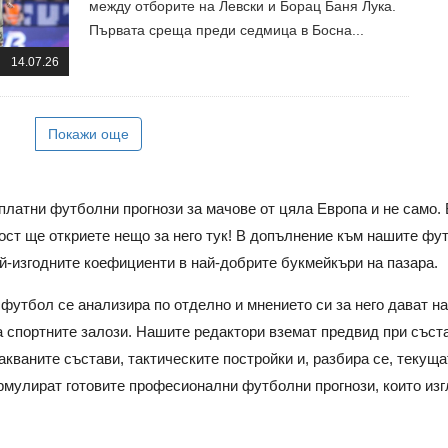
между отборите на Левски и Борац Баня Лука.
Първата среща преди седмица в Босна...
14.07.26
Покажи още
платни футболни прогнози за мачове от цяла Европа и не само.
ост ще откриете нещо за него тук! В допълнение към нашите фут
ай-изгодните коефициенти в най-добрите букмейкъри на пазара.
 футбол се анализира по отделно и мнението си за него дават н
на спортните залози. Нашите редактори вземат предвид при със
кваните състави, тактическите постройки и, разбира се, текуща
рмулират готовите професионални футболни прогнози, които и