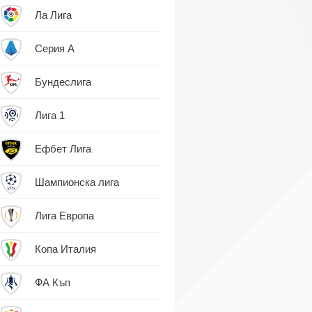
Ла Лига
Серия А
Бундеслига
Лига 1
Ефбет Лига
Шампионска лига
Лига Европа
Копа Италия
ФА Къп