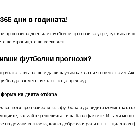
365 дни в годината!
 прогнози за днес или футболни прогнози за утре, тук винаги щ
то на страницата ни всеки ден.
ливши футболни прогнози?
рибата в тигана, но и да ви научим как да си я ловите сами. Ак
трябва да вземете няколко неща предвид:
 форма на двата отбора
 успешното прогнозиране във футбола е да видите моментната ф
моциите, вземайте решенията си на база фактите. И сами много
 на домакина и госта, колко добре са играли и т.н. – цялата ин