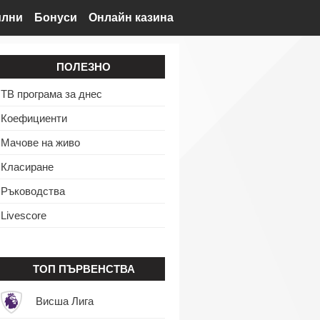
илни
Бонуси
Онлайн казина
ПОЛЕЗНО
ТВ програма за днес
Коефициенти
Мачове на живо
Класиране
Ръководства
Livescore
ТОП ПЪРВЕНСТВА
Висша Лига