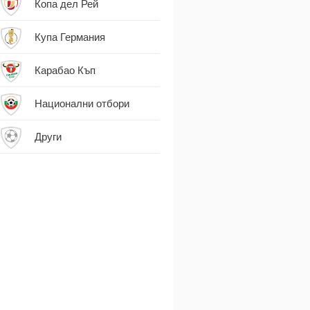
Копа дел Рей
Купа Германия
Карабао Къп
Национални отбори
Други