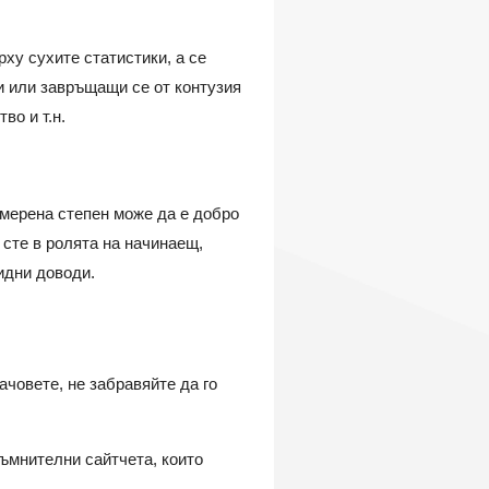
ху сухите статистики, а се
и или завръщащи се от контузия
во и т.н.
умерена степен може да е добро
 сте в ролята на начинаещ,
идни доводи.
човете, не забравяйте да го
ъмнителни сайтчета, които