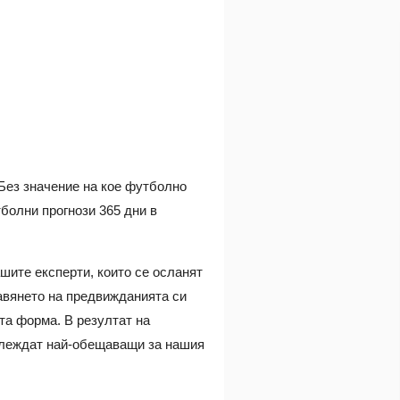
 Без значение на кое футболно
болни прогнози 365 дни в
ашите експерти, които се осланят
тавянето на предвижданията си
та форма. В резултат на
зглеждат най-обещаващи за нашия