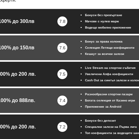
Бонуси без превъртане
100% до 300лв
7.8
Мачове с нулев марж
Водещо мобилно приложение
Бонус за права колонка
100% до 150лв
7.6
Селекция Летящи коефициенти
Кешаут за всички залози
Live Stream на спортни събития
00% до 200 лв.
7.5
Увеличени Алфа коефициенти
Cash Out за сингъл залози и коло
Разнообразни спортни пазари
100% до 888лв.
7.4
Богата селекция от Казино игри
Приложение за Android
Бонуси без депозит
00% до 200 лв.
7.2
Специални залози на Първа лига
Топ коефициенти за водещите ша