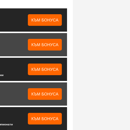
КЪМ БОНУСА
КЪМ БОНУСА
КЪМ БОНУСА
нки
КЪМ БОНУСА
КЪМ БОНУСА
мпионати