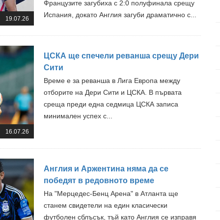
Французите загубиха с 2:0 полуфинала срещу
Испания, докато Англия загуби драматично с...
19.07.26
ЦСКА ще спечели реванша срещу Дери
Сити
Време е за реванша в Лига Европа между
отборите на Дери Сити и ЦСКА. В първата
среща преди една седмица ЦСКА записа
минимален успех с...
16.07.26
Англия и Аржентина няма да се
победят в редовното време
На "Мерцедес-Бенц Арена" в Атланта ще
станем свидетели на един класически
футболен сблъсък, тъй като Англия се изправя