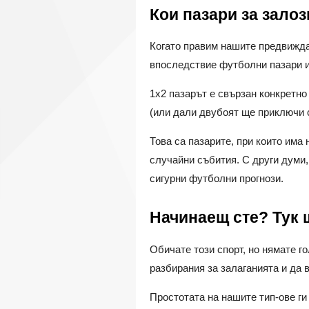
Кои пазари за зало
Когато правим нашите предвижда
впоследствие футболни пазари и 
1х2 пазарът е свързан конкретн
(или дали двубоят ще приключи с
Това са пазарите, при които има 
случайни събития. С други думи,
сигурни футболни прогнози.
Начинаещ сте? Тук 
Обичате този спорт, но нямате г
разбирания за залаганията и да 
Простотата на нашите тип-ове г