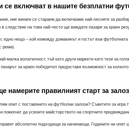
зи се включват в нашите безплатни фу
ния, ние винаги се стараем да включваме най-лесните за разби
в следствие на това най-често ще виждате пазари за краен рез
о с едно нещо – кой измежду домакинът и гостът във футболнат
 реми).
най-малка волатилност, тъй като други маркети като тези за голо
 пазарът за краен победител предоставя възможност за колкото
ще намерите правилният старт за залоз
олям опит с поставянето на футболни залози? Съветите за игра 
ви помогнат да усвоите майсторството на спортните предвиждан
и правят абсолютно подходящи за начинаещи. Годините ни опит 