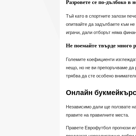
Разровете се по-дълбоко в 
Тъй като в спортните залози печ
опитвайте да задълбаете към не 
играчи, дали отборът няма финан
Не поемайте твърде много 
Големите коефициенти изглеждат
нещо, но не ви препоръчваме да 
трябва да сте особено внимател
Онлайн букмейкърс
Независимо дали ще ползвате на
правите на правилните места.
Правете Еврофутбол прогнози ил
предлагат нереалистично добри 