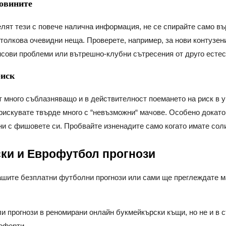
новините
елят тези с повече налична информация, не се спирайте само вър
толкова очевидни неща. Проверете, например, за нови контузен
сови проблеми или вътрешно-клубни сътресения от друго естест
риск
 много съблазняващо и в действителност поемането на риск в 
рискувате твърде много с “невъзможни“ мачове. Особено докато
ни с фишовете си. Пробвайте изненадите само когато имате сол
ки и Еврофутбол прогнози
шите безплатни футболни прогнози или сами ще преглеждате ма
и прогнози в реномирани онлайн букмейкърски къщи, но не и в с
оферти.