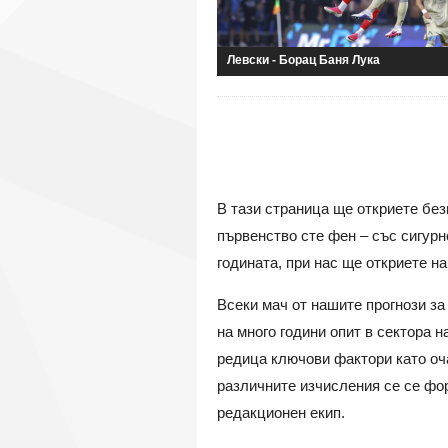
Левски - Борац Баня Лука
В тази страница ще откриете без
първенство сте фен – със сигурн
годината, при нас ще откриете н
Всеки мач от нашите прогнози за
на много години опит в сектора 
редица ключови фактори като оча
различните изчисления се се фо
редакционен екип.