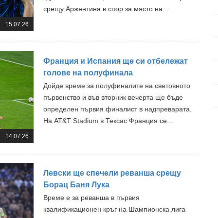
срещу Аржентина в спор за място на...
15.07.26
Франция и Испания ще си отбележат
голове на полуфинала
Дойде време за полуфиналите на световното
първенство и във вторник вечерта ще бъде
определен първия финалист в надпреварата.
На AT&T Stadium в Тексас Франция се...
14.07.26
Левски ще спечели реванша срещу
Борац Баня Лука
Време е за реванша в първия
квалификационен кръг на Шампионска лига