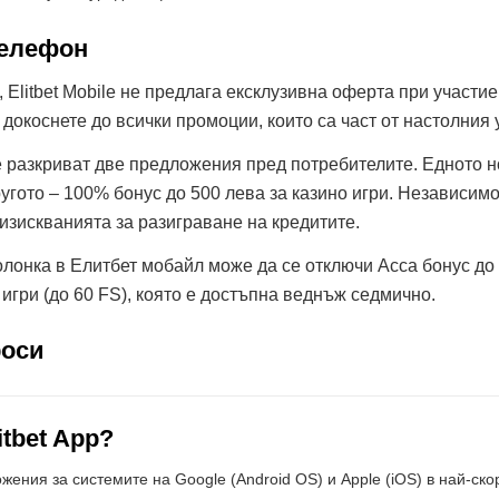
телефон
, Elitbet Mobile не предлага ексклузивна оферта при участи
 докоснете до всички промоции, които са част от настолния 
е разкриват две предложения пред потребителите. Едното 
другото – 100% бонус до 500 лева за казино игри. Независим
изискванията за разиграване на кредитите.
олонка в Елитбет мобайл може да се отключи Acca бонус д
игри (до 60 FS), която е достъпна веднъж седмично.
роси
itbet App?
ения за системите на Google (Android OS) и Apple (iOS) в най-ско