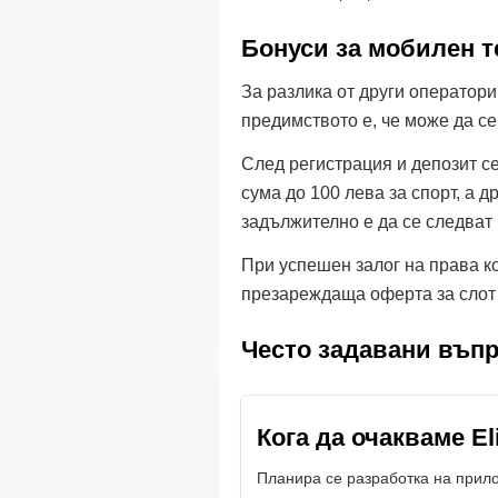
Бонуси за мобилен 
За разлика от други оператори
предимството е, че може да се
След регистрация и депозит с
сума до 100 лева за спорт, а 
задължително е да се следват 
При успешен залог на права к
презареждаща оферта за слот 
Често задавани въп
Кога да очакваме El
Планира се разработка на прилож