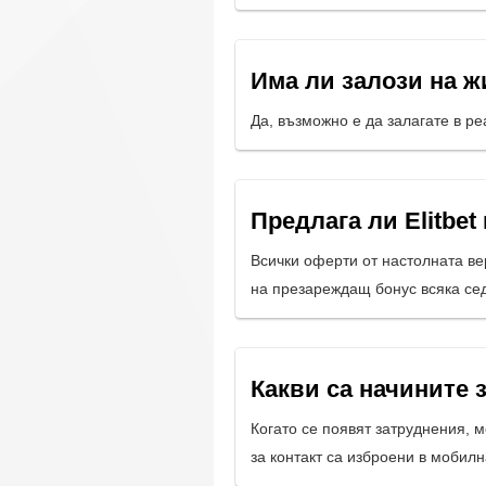
Има ли залози на жи
Да, възможно е да залагате в р
Предлага ли Elitbe
Всички оферти от настолната ве
на презареждащ бонус всяка се
Какви са начините 
Когато се появят затруднения, 
за контакт са изброени в мобил