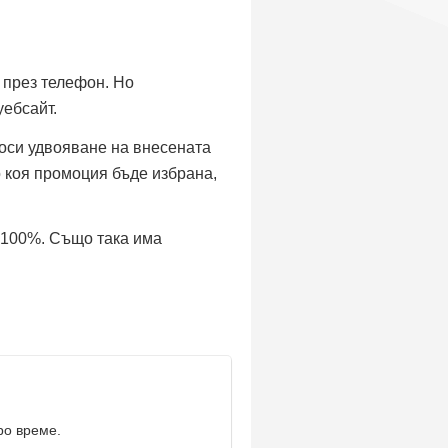
е през телефон. Но
уебсайт.
носи удвояване на внесената
о коя промоция бъде избрана,
о 100%. Също така има
ро време.