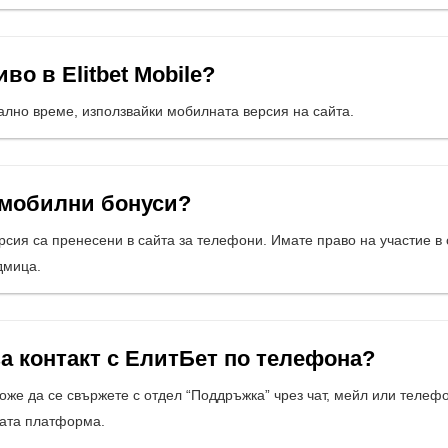
во в Elitbet Mobile?
еално време, използвайки мобилната версия на сайта.
t мобилни бонуси?
рсия са пренесени в сайта за телефони. Имате право на участие в
дмица.
за контакт с ЕлитБет по телефона?
може да се свържете с отдел “Поддръжка” чрез чат, мейл или теле
ната платформа.