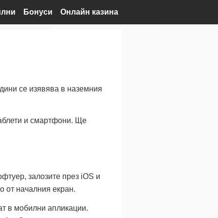
илни
Бонуси
Онлайн казина
години се изявява в наземния
таблети и смартфони. Ще
офтуер, залозите през iOS и
о от началния екран.
ат в мобилни апликации.