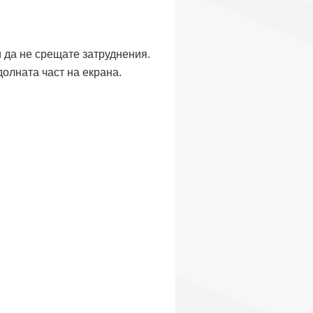
и да не срещате затруднения.
олната част на екрана.