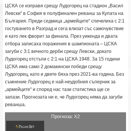
ЦСКА се изправя срещу Лудогорец на стадион „Васил
Левски“ в София в полуфинален реванш за Купата на
България. Преди седмица „армейците“ спечелиха с 2:1
гостуването в Разград и сега влизат със самочувствие
и като лек фворит за финала. През уикенда и двата
отбора записаха поражения в шампионата – ЦСКА
загуби с 3:1 вечното дерби срещу Левски, докато
Лудогорец отстъпи с 2:1 на ЦСКА 1948. За 15 години
ЦСКА има само 2 домакински победи срещу
Лудогорец, като и двете бяха през 2021-ва година. Без
съмнение Лудогорец е най-неудобния съперник за
„армейците“ и според нас тази статистика ще се
запази. Прогнозата ни е, че Лудогорец няма да загуби
реванша.
Прогноза: Х2