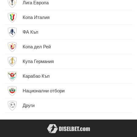
Лига Европа
Копа Италия
ФА Къп
Копа дел Рей
Купа Германия
Карабао Къп
Национални отбори
Други