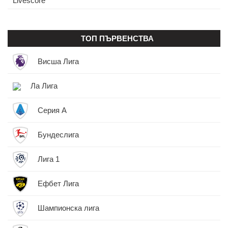
Livescore
ТОП ПЪРВЕНСТВА
Висша Лига
Ла Лига
Серия А
Бундеслига
Лига 1
Ефбет Лига
Шампионска лига