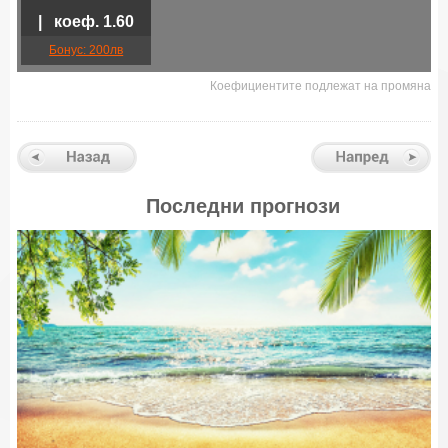
| коеф. 1.60
Бонус: 200лв
Коефициентите подлежат на промяна
Последни прогнози