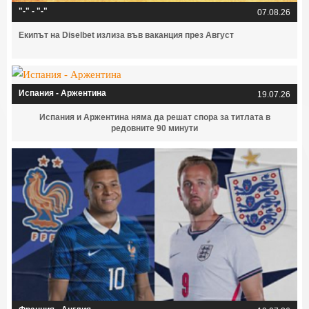
"-" - "-"
07.08.26
Екипът на Diselbet излиза във ваканция през Август
Испания - Аржентина
19.07.26
Испания и Аржентина няма да решат спора за титлата в
редовните 90 минути